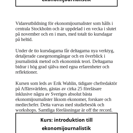
Vidareutbildning för ekonomijournalister som hålls i
centrala Stockholm och är uppdelad i en vecka i slutet
på november och en i mars, med totalt tio kursdagar
på heltid.
Under de tio kursdagarna får deltagarna nya verktyg,
detaljerade casegenomgångar och en överblick i
journalistisk metod och ekonomisk teori. Deltagarna
bidrar i hög grad själva med egna erfarenheter och
reflektioner.
Kursen som leds av Erik Wahlin, tidigare chefredaktör
på Affärsvärlden, gästas av cirka 25 föreläsare
inklusive några av Sveriges absolut bästa
ekonomijournalister liksom ekonomer, forskare och
mediechefer. Detta varvas med studiebesök och
workshops. Samtliga föreläsningar är off the record.
Kurs: introduktion till
ekonomijournalistik