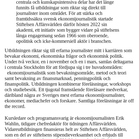
centrala och kunskapsintensiva delar har det länge
funnits få utbildningar som riktar sig direkt till
journalister inom området. För att stärka och
framtidssäkra svensk ekonomijournalistik startade
Stiftelsen Affärsvärlden därför hösten 2022 sin
akademi, ett initiativ som bygger vidare på stiftelsens
långa engagemang sedan 1966 som oberoende,
opolitisk och icke-kommersiell aktör i branschen.
Utbildningen riktar sig till erfarna journalister mitt i karriären som
bevakar ekonomi, ekonomiska frågor och ekonomisk politik.
Under två veckor, en i november och en i mars, samlas deltagarna
i centrala Stockholm för att fördjupa sig i tre huvudområden:
ekonomijournalistik som bevakningsområde, metod och teori
samt bevakning av finansmarknad, penningpolitik och
finanspolitik. Utbildningen kombinerar föreläsningar, workshops
och studiebesök. Ett tjugotal framstående föreläsare medverkar,
däribland några av Sveriges mest erfarna ekonomijournalister,
ekonomer, mediachefer och forskare. Samtliga föreläsningar är off
the record.
Kursledare och programansvarig är ekonomijournalisten Erik
Wahlin, tidigare chefredaktör för tidningen Affärsvärlden.
Vidareutbildningen finansieras helt av Stiftelsen Affärsvärlden,
som en del av stiftelsens stipendieverksamhet och erbjuds till