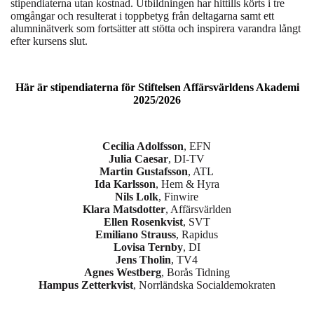
stipendiaterna utan kostnad. Utbildningen har hittills körts i tre
omgångar och resulterat i toppbetyg från deltagarna samt ett
alumninätverk som fortsätter att stötta och inspirera varandra långt
efter kursens slut.
Här är stipendiaterna för Stiftelsen Affärsvärldens Akademi
2025/2026
Cecilia Adolfsson
, EFN
Julia Caesar
, DI-TV
Martin Gustafsson
, ATL
Ida Karlsson
, Hem & Hyra
Nils Lolk
, Finwire
Klara Matsdotter
, Affärsvärlden
Ellen Rosenkvist
, SVT
Emiliano Strauss
, Rapidus
Lovisa Ternby
, DI
Jens Tholin
, TV4
Agnes Westberg
, Borås Tidning
Hampus Zetterkvist
, Norrländska Socialdemokraten